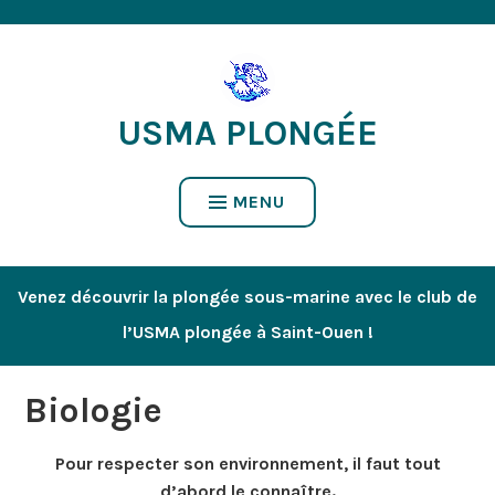
Accéder
au
contenu
USMA PLONGÉE
MENU
Venez découvrir la plongée sous-marine avec le club de
l’USMA plongée à Saint-Ouen !
Biologie
Pour respecter son environnement, il faut tout
d’abord le connaître.