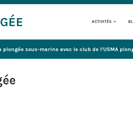
NGÉE
ACTIVITÉS
B
a plongée sous-marine avec le club de l’USMA plon
gée