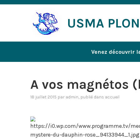
Accéder
au
USMA PLO
contenu
Venez découvrir l
A vos magnétos (
18 juillet 2015
par
admin
, publié dans
accueil